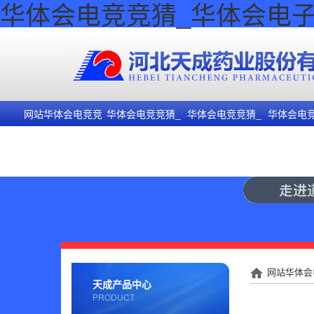
华体会电竞竞猜_华体会电
网站华体会电竞竞
华体会电竞竞猜_
华体会电竞竞猜_
华体会电
猜_华体会电子竞
华体会电子竞技登
华体会电子竞技登
华体会电
技登录地址
录地址
录地址
录地
网站华体会
天成产品中心
PRODUCT