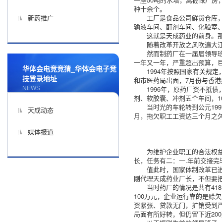
种十余个。
新药推广
工厂是食品公司鲜货仓库，
输液车间、酊剂车间、化验室、
这就是天成药业的前身。
随着改革开放之风吹遍大
然而制药厂在一届届领导班
一年又一年，严重超出预算，
华体会电竞竞猜_华体会电子竞
1994年按照国家有关规
技登录地址
和市医药局出面，7月份与香
NEWS
1996年，原药厂资不抵
剂、软胶囊、冲剂五个车间，1
当时光的车轮转到公元19
天成动态
月，拖欠职工工资达三个月之
媒体报道
为维护企业职工的合法权益
长，任务有二：一.年前交接完
值此时，国家体制改革已
刚代理天成药业厂长，不但要
当时药厂的情况是共有41
100万元，企业运行靠的是赊
资紧张、贷款无门，扩销受到
局面有所好转，但仍留下近20