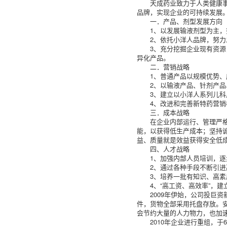
天成药业致力于人类健康
品牌，实现企业的可持续发展。
一．产品、剂型发展方向
1、以发展输液剂型为主，
2、依托小洋人品牌，努
3、充分挖掘企业现有资
异化产品。
二．营销战略
1、普通产品以规模优势
2、以输液产品、针剂产
3、建立以小洋人系列儿科
4、改进和完善新特药营
三．成本战略
在企业内部运行、管理严
能，以获得低生产成本；坚持
益、质量就是效益获得安全低
四、人才战略
1、加强内部人员培训，
2、通过各种手段不断引
3、培养一批有知识、高
4、“高工资、高效率”，
2009年伊始，公司投巨
件，货物全部采用托盘存放。
会节约大量的人力物力，也加
2010年企业进行重组，