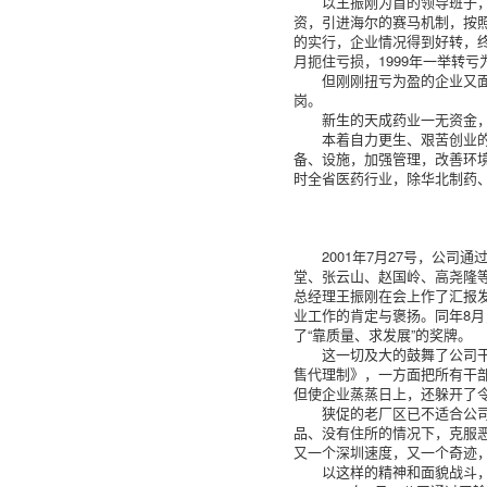
以王振刚为首的领导班子
资，引进海尔的赛马机制，按
的实行，企业情况得到好转，终于
月扼住亏损，1999年一举转亏
但刚刚扭亏为盈的企业又
岗。
新生的天成药业一无资金
本着自力更生、艰苦创业
备、设施，加强管理，改善环境
时全省医药行业，除华北制药
2001年7月27号，公
堂、张云山、赵国岭、高尧隆
总经理王振刚在会上作了汇报
业工作的肯定与褒扬。同年8
了“靠质量、求发展”的奖牌。
这一切及大的鼓舞了公司
售代理制》，一方面把所有干
但使企业蒸蒸日上，还躲开了
狭促的老厂区已不适合公司
品、没有住所的情况下，克服恶
又一个深圳速度，又一个奇迹
以这样的精神和面貌战斗