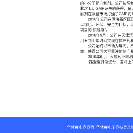
的小分子靶向制剂。公司按照制
此次 EU GMP证书的获得
射剂在欧盟市场打通了GMP
2016年公司在渤海新区
以绿色、环保、安全为目标，采
项目的“旗舰店”。
2018年9月，公司在天
用五到十年时间实现在抗癌药
公司始终以市场为导向，产
命，使得公司大容量注射剂产
2019年6月，天成药业
“路漫漫其修远兮，吾将
华体会电竞竞猜_华体会电子竞技登录地址 地