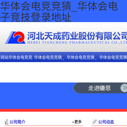
华体会电竞竞猜_华体会电
子竞技登录地址
网站华体会电竞竞
华体会电竞竞猜_
华体会电竞竞猜_
华体会电竞竞猜
猜_华体会电子竞
华体会电子竞技登
华体会电子竞技登
华体会电子竞技
技登录地址
录地址
录地址
录地址
公司简介
+更多
公司动态