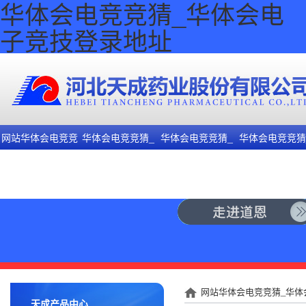
华体会电竞竞猜_华体会电
子竞技登录地址
网站华体会电竞竞
华体会电竞竞猜_
华体会电竞竞猜_
华体会电竞竞猜
猜_华体会电子竞
华体会电子竞技登
华体会电子竞技登
华体会电子竞技
技登录地址
录地址
录地址
录地址
网站华体会电竞竞猜_华体
天成产品中心