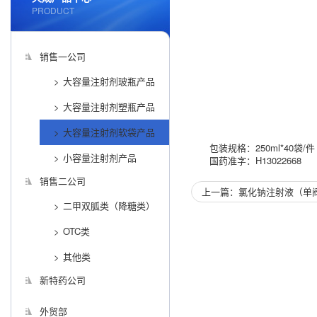
PRODUCT
销售一公司
大容量注射剂玻瓶产品
大容量注射剂塑瓶产品
大容量注射剂软袋产品
包装规格：250ml*40袋/件
小容量注射剂产品
国药准字：H13022668
销售二公司
上一篇：氯化钠注射液（单
二甲双胍类（降糖类）
OTC类
其他类
新特药公司
外贸部