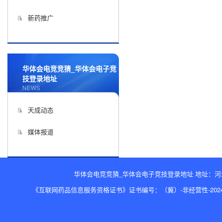
新药推广
华体会电竞竞猜_华体会电子竞
技登录地址
NEWS
天成动态
媒体报道
华体会电竞竞猜_华体会电子竞技登录地址 地址：河北省沧州经济
《互联网药品信息服务资格证书》证书编号：（冀）-非经营性-2024-