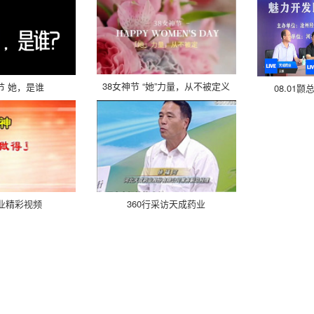
38女神节 “她”力量，从不被定义
节 她，是谁
08.01
业精彩视频
360行采访天成药业