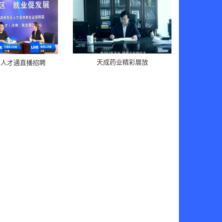
天成药业精彩展放
颢总人才通直播招聘