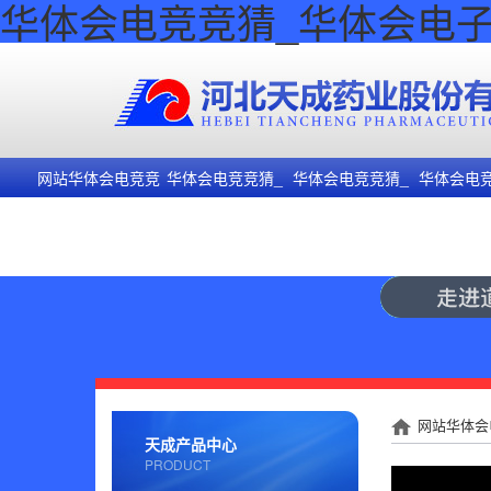
华体会电竞竞猜_华体会电
网站华体会电竞竞
华体会电竞竞猜_
华体会电竞竞猜_
华体会电
猜_华体会电子竞
华体会电子竞技登
华体会电子竞技登
华体会电
技登录地址
录地址
录地址
录地
网站华体会
天成产品中心
PRODUCT