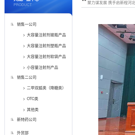
聚力谋发展 携手启新程河北
PRODUCT
销售一公司
大容量注射剂玻瓶产品
大容量注射剂塑瓶产品
大容量注射剂软袋产品
小容量注射剂产品
销售二公司
二甲双胍类（降糖类）
OTC类
其他类
新特药公司
外贸部