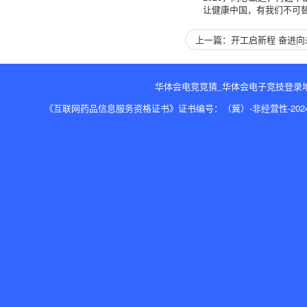
让健康中国，有我们不可
上一篇：开工启新程 奋进向
华体会电竞竞猜_华体会电子竞技登录地址 地
《互联网药品信息服务资格证书》证书编号：（冀）-非经营性-2024-