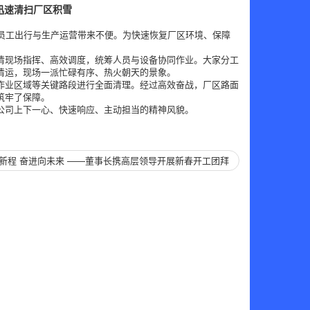
迅速清扫厂区积雪
员工出行与生产运营带来不便。为快速恢复厂区环境、保障
清现场指挥、高效调度，统筹人员与设备协同作业。大家分工
清运，现场一派忙碌有序、热火朝天的景象。
作业区域等关键路段进行全面清理。经过高效奋战，厂区路面
筑牢了保障。
公司上下一心、快速响应、主动担当的精神风貌。
新程 奋进向未来 ——董事长携高层领导开展新春开工团拜